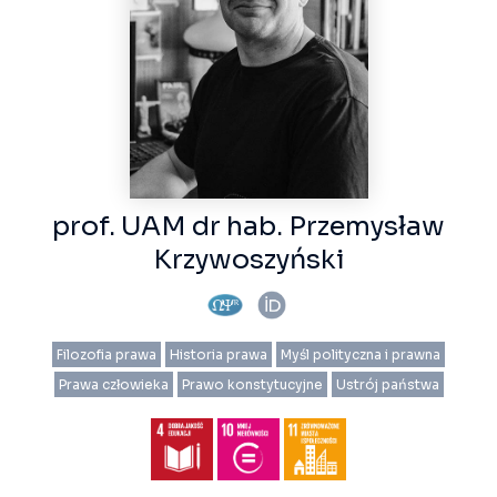
prof. UAM dr hab. Przemysław
Krzywoszyński
Filozofia prawa
Historia prawa
Myśl polityczna i prawna
Prawa człowieka
Prawo konstytucyjne
Ustrój państwa