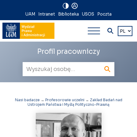
A
Nawigacja
UAM
Intranet
Biblioteka
USOS
Poczta
Nawigacj
na
Wybierz
język
główna
skróty
wielopoz
Profil pracowniczy
Wyszukiwarka
pracowników
Nasi badacze
→
Profesorowie uczelni
→
Zakład Badań nad
Ustrojem Państwa i Myślą Polityczno-Prawną