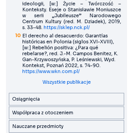
ideologii, [w:] Życie – Twórczość –
Konteksty. Eseje o Stanisławie Moniuszce
w serii „Jubileusze” Narodowego
Centrum Kultury (red. M. Dziadek), 2019,
s. 33-48.
https://sklep.nck.pl/
El derecho al desacuerdo: Garantías
históricas en Polonia (siglos XVI-XVIII),
[w:] Rebelión positiva: ¿Para qué
rebelarse?, red. J.-M. Campos Benitez, K.
Gan-Krzywoszyńska, P. Leśniewski, Wyd.
Kontekst, Poznań 2022, s. 74-90.
https://www.wkn.com.pl/
Wszystkie publikacje
Osiągnięcia
Współpraca z otoczeniem
Nauczane przedmioty