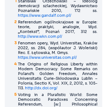
Stanisław Orzechowski – ideolog
demokracji szlacheckiej, Wydawnictwo
Poznańskie 2010, 172 ss.
https://www.gandalf.com.pl/
Referendum ogólnokrajowe w Europie:
teorie, praktyki, analogie, Wyd.
„Kontekst”, Poznań 2017, 312 ss.
http://www.wkn.com.pl/
Fenomen opery, Wyd. Universitas, Kraków
2022, ss. 284, (współautor J. Woleński)
Rec. E. Łętowska, M. Gmys.
https://www.universitas.com.pl/
The Origins of Religious Liberty within
Modern Democracy: Some Remarks on
Poland’s Golden Freedom, Annales
Universitatis Curie-Skłodowska Lublin –
Polonia, Sectio K, Vol. XIX, 2, 2012, s. 105-
113.
http://dx.doi.org/
Voting in a Pluralistic World: Some
Democratic Paradoxes Concerning
Referendum, [w:] Philosophical