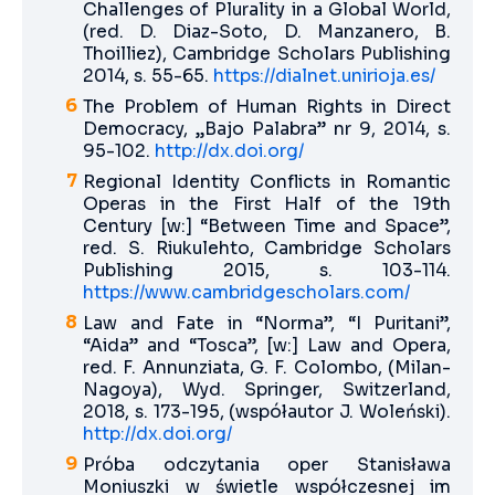
Challenges of Plurality in a Global World,
(red. D. Diaz-Soto, D. Manzanero, B.
Thoilliez), Cambridge Scholars Publishing
2014, s. 55-65.
https://dialnet.unirioja.es/
The Problem of Human Rights in Direct
Democracy, „Bajo Palabra” nr 9, 2014, s.
95-102.
http://dx.doi.org/
Regional Identity Conflicts in Romantic
Operas in the First Half of the 19th
Century [w:] “Between Time and Space”,
red. S. Riukulehto, Cambridge Scholars
Publishing 2015, s. 103-114.
https://www.cambridgescholars.com/
Law and Fate in “Norma”, “I Puritani”,
“Aida” and “Tosca”, [w:] Law and Opera,
red. F. Annunziata, G. F. Colombo, (Milan-
Nagoya), Wyd. Springer, Switzerland,
2018, s. 173-195, (współautor J. Woleński).
http://dx.doi.org/
Próba odczytania oper Stanisława
Moniuszki w świetle współczesnej im