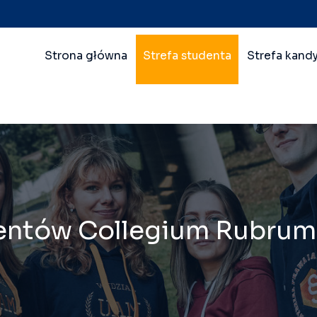
Nawigacja
Strona główna
Strefa studenta
Strefa kand
główna
wielopoziomowa
dentów Collegium Rubrum