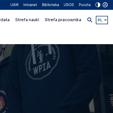
A
UAM
Intranet
Biblioteka
USOS
Poczta
Wybierz
ydata
Strefa nauki
Strefa pracownika
język