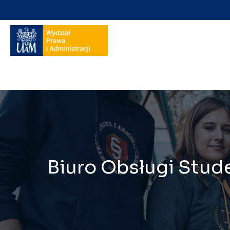
Nawigacja
na
skróty
Biuro Obsługi Stu