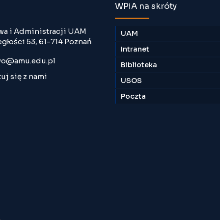
WPiA na skróty
wa i Administracji UAM
UAM
egłości 53, 61-714 Poznań
Intranet
o@amu.edu.pl
Biblioteka
uj się z nami
USOS
Poczta