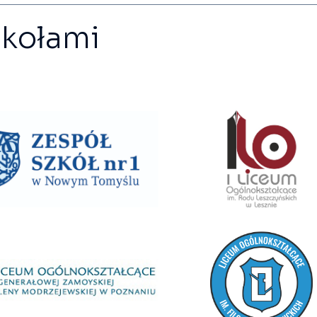
zkołami