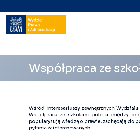
Nawigacja
na
skróty
Współpraca ze szko
Wśród interesariuszy zewnętrznych Wydziału w
Współpraca ze szkołami polega między inny
popularyzują wiedzę o prawie, zachęcają do p
pytania zainteresowanych.