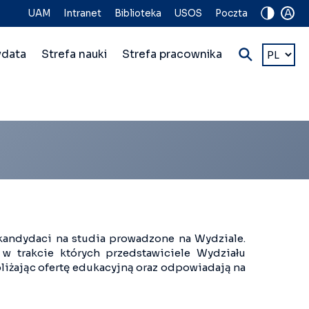
A
UAM
Intranet
Biblioteka
USOS
Poczta
Wybierz
ydata
Strefa nauki
Strefa pracownika
język
ę kandydaci na studia prowadzone na Wydziale.
w trakcie których przedstawiciele Wydziału
liżając ofertę edukacyjną oraz odpowiadają na