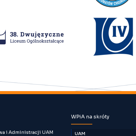
WPiA na skróty
wa i Administracji UAM
UAM