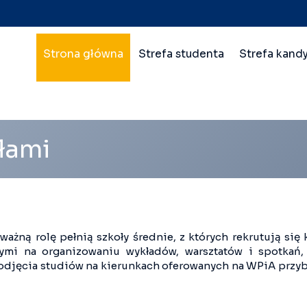
Nawigacja
Strona główna
Strefa studenta
Strefa kand
główna
wielopoziomowa
łami
ażną rolę pełnią szkoły średnie, z których rekrutują si
mi na organizowaniu wykładów, warsztatów i spotkań, 
odjęcia studiów na kierunkach oferowanych na WPiA przyb