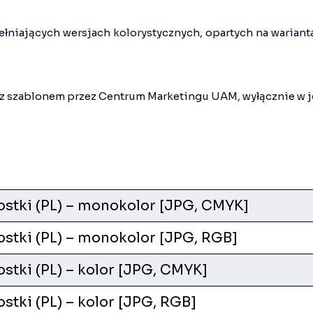
pełniających wersjach kolorystycznych, opartych na waria
z szablonem przez Centrum Marketingu UAM, wyłącznie w ję
ostki (PL) – monokolor [JPG, CMYK]
stki (PL) – monokolor [JPG, RGB]
stki (PL) – kolor [JPG, CMYK]
stki (PL) – kolor [JPG, RGB]