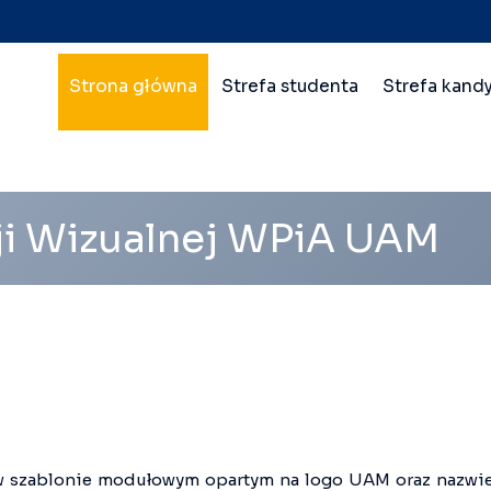
Nawigacja
Strona główna
Strefa studenta
Strefa kand
główna
wielopoziomowa
ji Wizualnej WPiA UAM
 w szablonie modułowym opartym na logo UAM oraz nazwie 