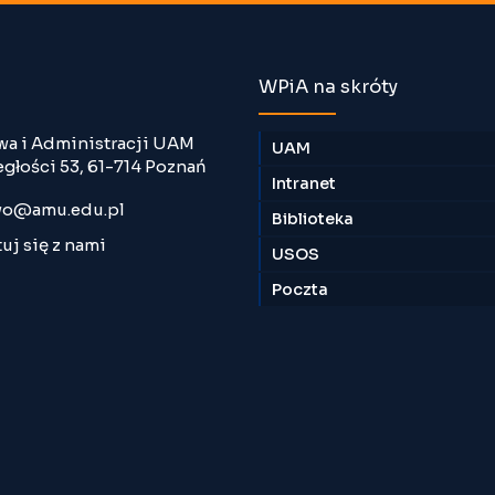
WPiA na skróty
wa i Administracji UAM
UAM
egłości 53, 61-714 Poznań
Intranet
o@amu.edu.pl
Biblioteka
uj się z nami
USOS
Poczta