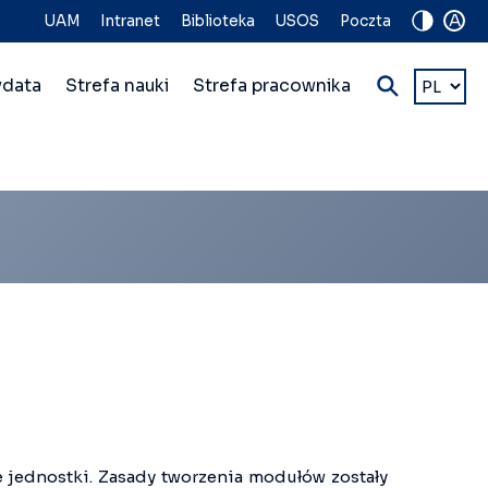
A
UAM
Intranet
Biblioteka
USOS
Poczta
Wybierz
ydata
Strefa nauki
Strefa pracownika
język
jednostki. Zasady tworzenia modułów zostały