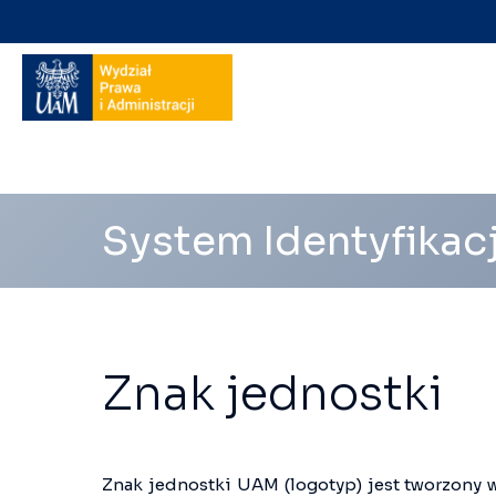
Nawigacja
na
skróty
System Identyfikac
Znak jednostki
Znak jednostki UAM (logotyp) jest tworzony