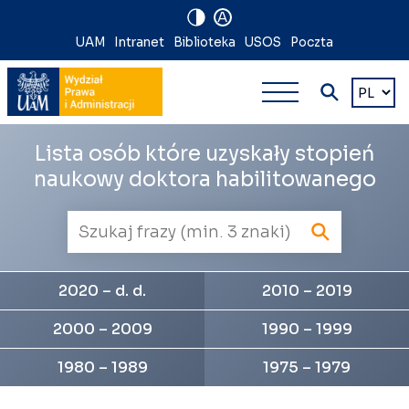
A
Nawigacja
UAM
Intranet
Biblioteka
USOS
Poczta
Nawigacj
na
Wybierz
język
główna
skróty
wielopoz
Lista osób które uzyskały stopień
naukowy doktora habilitowanego
2020 – d. d.
2010 – 2019
2000 – 2009
1990 – 1999
1980 – 1989
1975 – 1979