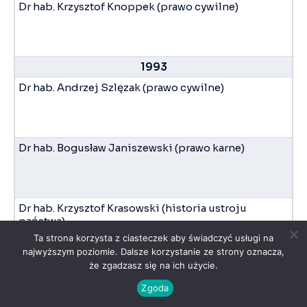
Dr hab. Krzysztof Knoppek (prawo cywilne)
1993
Dr hab. Andrzej Szlęzak (prawo cywilne)
Dr hab. Bogusław Janiszewski (prawo karne)
Dr hab. Krzysztof Krasowski (historia ustroju
państwa)
Ta strona korzysta z ciasteczek aby świadczyć usługi na
najwyższym poziomie. Dalsze korzystanie ze strony oznacza,
że zgadzasz się na ich użycie.
1992
Zgoda
Dr hab. Janina Panowicz-Lipska (prawo cywilne)