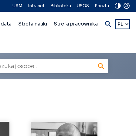
A
UAM
Intranet
Biblioteka
USOS
Poczta
Wybierz
ydata
Strefa nauki
Strefa pracownika
język
kiwarka
owników