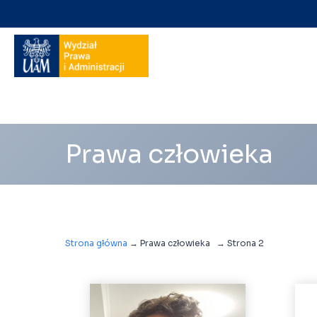
Nawigacja
na
skróty
Prawa człowieka
Strona główna
→
Prawa człowieka
→
Strona 2