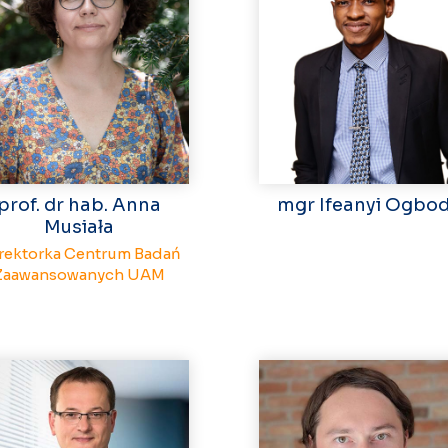
prof. dr hab. Anna
mgr Ifeanyi Ogbo
Musiała
rektorka Centrum Badań
Zaawansowanych UAM