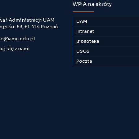
WPiA na skróty
wa i Administracji UAM
UAM
egłości 53, 61-714 Poznań
Intranet
o@amu.edu.pl
Biblioteka
uj się z nami
USOS
Poczta