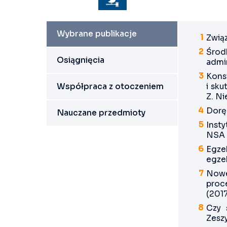
Wybrane publikacje
Zwią
Środ
Osiągnięcia
admin
Kons
Współpraca z otoczeniem
i sk
Z. Ni
Dorę
Nauczane przedmioty
Inst
NSA
Egze
egzek
Nowe
proc
(2017
Czy 
Zesz