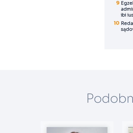
Egze
admi
ibi iu
Reda
sądow
Podobn