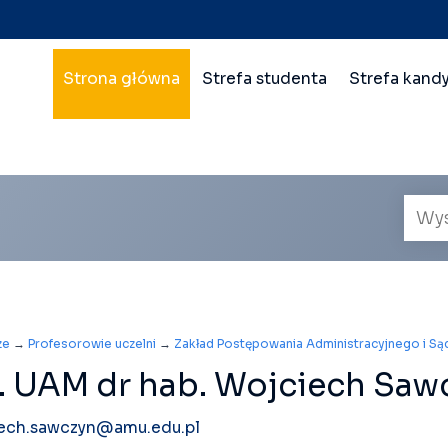
Nawigacja
Strona główna
Strefa studenta
Strefa kand
główna
wielopoziomowa
Wyszu
prac
ze
→
Profesorowie uczelni
→
Zakład Postępowania Administracyjnego i S
. UAM dr hab. Wojciech Saw
ech.sawczyn@amu.edu.pl