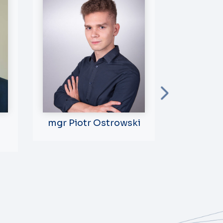
mgr Piotr Ostrowski
dr And