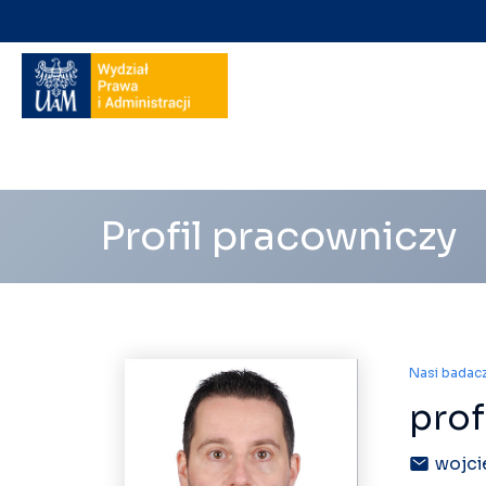
Nawigacja
na
skróty
Profil pracowniczy
Nasi badac
prof
wojci