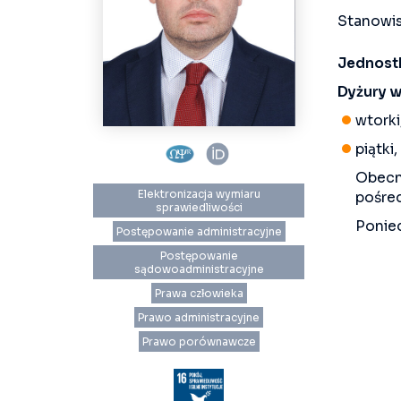
Stanowis
Jednost
Dyżury w
wtorki
piątki
Obecni
Elektronizacja wymiaru
pośre
sprawiedliwości
Ponied
Postępowanie administracyjne
Postępowanie
sądowoadministracyjne
Prawa człowieka
Prawo administracyjne
Prawo porównawcze