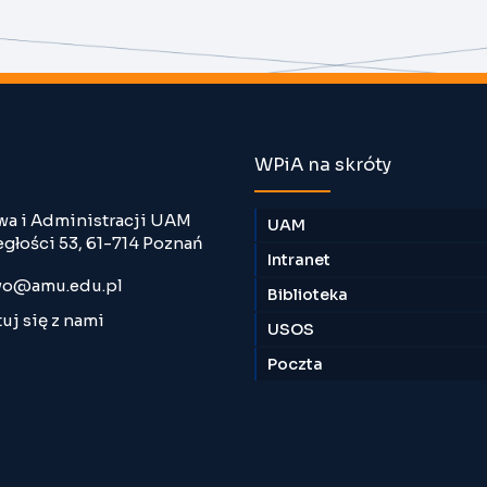
WPiA na skróty
wa i Administracji UAM
UAM
egłości 53, 61-714 Poznań
Intranet
o@amu.edu.pl
Biblioteka
uj się z nami
USOS
Poczta