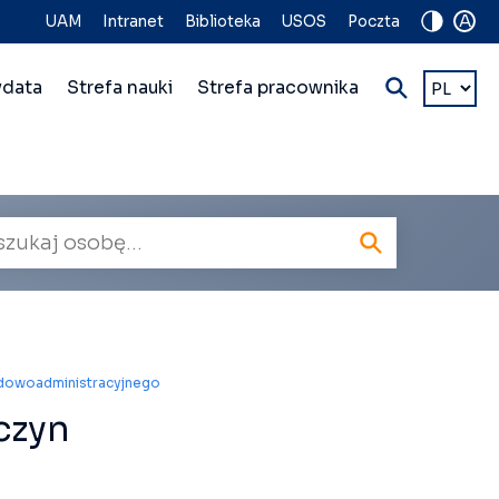
A
UAM
Intranet
Biblioteka
USOS
Poczta
Wybierz
ydata
Strefa nauki
Strefa pracownika
język
kiwarka
owników
ądowoadministracyjnego
czyn