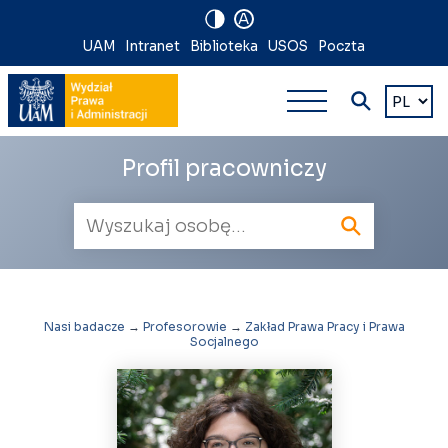
A
Nawigacja
UAM
Intranet
Biblioteka
USOS
Poczta
Nawigacj
na
Wybierz
język
główna
skróty
wielopoz
Profil pracowniczy
Wyszukiwarka
pracowników
Nasi badacze
→
Profesorowie
→
Zakład Prawa Pracy i Prawa
Socjalnego