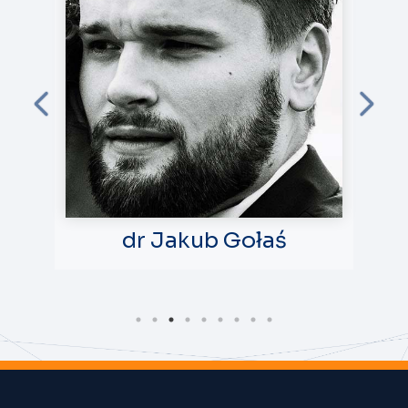
dr Jakub Gołaś
m