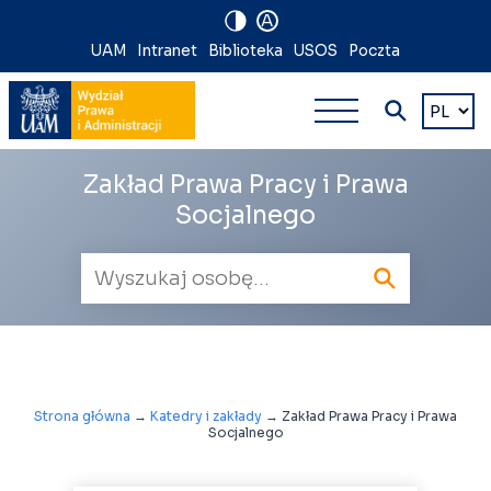
A
Nawigacja
UAM
Intranet
Biblioteka
USOS
Poczta
Nawigacj
na
Wybierz
język
główna
skróty
wielopoz
Zakład Prawa Pracy i Prawa
Socjalnego
Wyszukiwarka
pracowników
Strona główna
→
Katedry i zakłady
→
Zakład Prawa Pracy i Prawa
Socjalnego