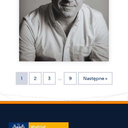
1
2
3
…
9
Następne »