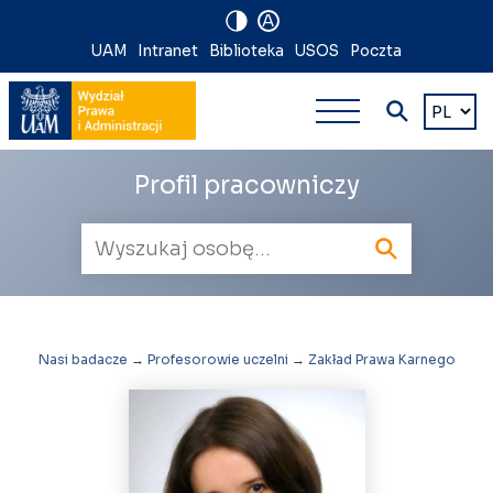
A
Nawigacja
UAM
Intranet
Biblioteka
USOS
Poczta
Nawigacj
na
Wybierz
język
główna
skróty
wielopoz
Profil pracowniczy
Wyszukiwarka
pracowników
Nasi badacze
→
Profesorowie uczelni
→
Zakład Prawa Karnego