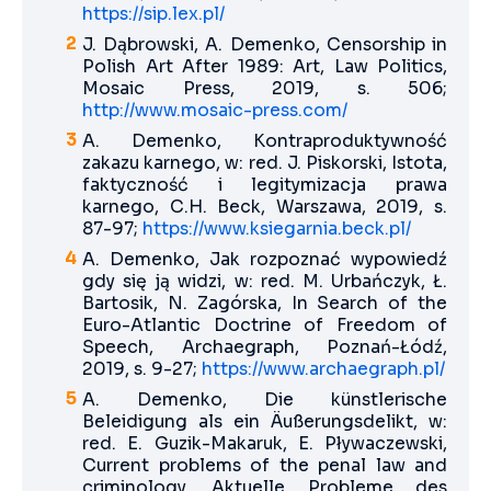
https://sip.lex.pl/
J. Dąbrowski, A. Demenko, Censorship in
Polish Art After 1989: Art, Law Politics,
Mosaic Press, 2019, s. 506;
http://www.mosaic-press.com/
A. Demenko, Kontraproduktywność
zakazu karnego, w: red. J. Piskorski, Istota,
faktyczność i legitymizacja prawa
karnego, C.H. Beck, Warszawa, 2019, s.
87-97;
https://www.ksiegarnia.beck.pl/
A. Demenko, Jak rozpoznać wypowiedź
gdy się ją widzi, w: red. M. Urbańczyk, Ł.
Bartosik, N. Zagórska, In Search of the
Euro-Atlantic Doctrine of Freedom of
Speech, Archaegraph, Poznań-Łódź,
2019, s. 9-27;
https://www.archaegraph.pl/
A. Demenko, Die künstlerische
Beleidigung als ein Äußerungsdelikt, w:
red. E. Guzik-Makaruk, E. Pływaczewski,
Current problems of the penal law and
criminology. Aktuelle Probleme des