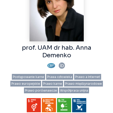
prof. UAM dr hab. Anna
Demenko
Postępowanie karne
Prawa człowieka
Prawo a Internet
Prawo europejskie
Prawo karne
Prawo międzynarodowe
Prawo porównawcze
Współpraca unijna