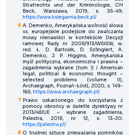
Strafrechts und der Kriminologie, CH
Beck, Warszawa, 2019, s. 35-49;
https://www.ksiegarnia.beck.pl/
A. Demenko, Amerykańska wolność słowa
vs. europejskie podejście do zwalczania
mowy nienawiści w kontekście Decyzji
ramowej Rady nr 2008/913/WSiSW, w:
red. Ł. D. Bartosik, D. Szlingiert, A.
Demenko, J. P. Higgins, Amerykańska
myśl polityczna, ekonomiczna i prawna –
zagadnienia wybrane (tom I) / American
legal, political & economic thought –
selected problems (volume II),
Archaegraph, Poznań−Łódź, 2020, s. 149-
165;
https://www.archaegraph.pl/
Prawo oskarżonego do korzystania z
pomocy obrońcy w świetle dyrektywy nr
2013/48/UE – wybrane zagadnienia,
Palestra, 2018, nr 12, s. 13-20;
https://palestra.pl/
O trudnej sztuce znieważania pomników