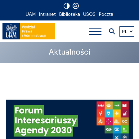
A
Nawigacja
UAM
Intranet
Biblioteka
USOS
Poczta
Nawigacj
na
Wybierz
język
główna
skróty
wielopoz
Aktualności