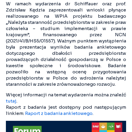
W ramach wydarzenia dr Schiffauer oraz prof.
Zdzisław Kędzia zaprezentowali wnioski płynące
realizowanego na WPiA projektu badawczego
„Należyta staranność przedsiębiorstw w zakresie praw
człowieka – studium implementacji w prawie
krajowym”, finansowanego przez NCN
(2021/41/B/HS5/01557). Ważnym punktem wystąpienia
była prezentacja wyników badania ankietowego
dotyczącego dbałości przedsiębiorstw
prowadzących działalność gospodarczą w Polsce o
kwestie społeczne i środowiskowe. Badanie
pozwoliło na wstępną ocenę przygotowania
przedsiębiorstw w Polsce do wdrożenia należytej
staranności w zakresie zrównoważonego rozwoju.
Więcej informacji na temat wydarzenia można znaleźć
tutaj
.
Raport z badania jest dostępny pod następującym
linkiem:
Raport z badania ankietowego
.