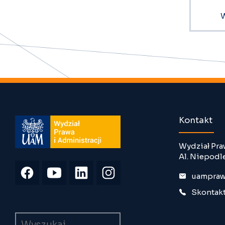
W
Kontakt
Wydział Pra
Al. Niepodl
uampraw
Skontakt
Wyszukiwarka