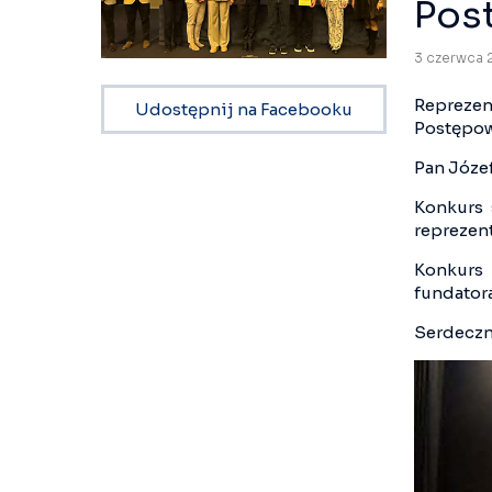
Pos
3 czerwca 
Reprezen
Udostępnij na Facebooku
Postępow
Pan Józef
Konkurs 
reprezen
Konkurs 
fundator
Serdeczn