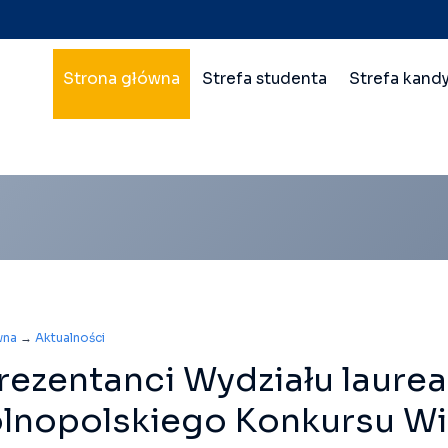
Nawigacja
Strona główna
Strefa studenta
Strefa kand
główna
wielopoziomowa
wna
→
Aktualności
ezentanci Wydziału laurea
lnopolskiego Konkursu Wi