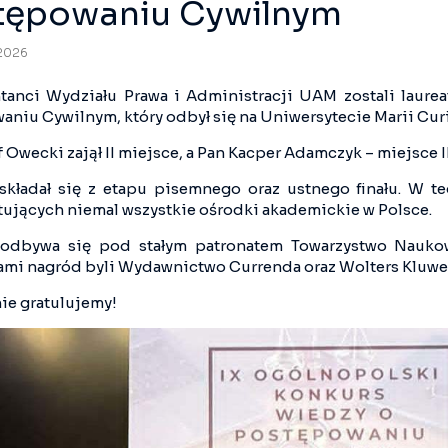
tępowaniu Cywilnym
2026
tanci Wydziału Prawa i Administracji UAM zostali laur
aniu Cywilnym, który odbył się na Uniwersytecie Marii Cur
 Owecki zajął II miejsce, a Pan Kacper Adamczyk – miejsce II
składał się z etapu pisemnego oraz ustnego finału. W t
tujących niemal wszystkie ośrodki akademickie w Polsce.
odbywa się pod stałym patronatem Towarzystwo Naukow
ami nagród byli Wydawnictwo Currenda oraz Wolters Kluwer
ie gratulujemy!