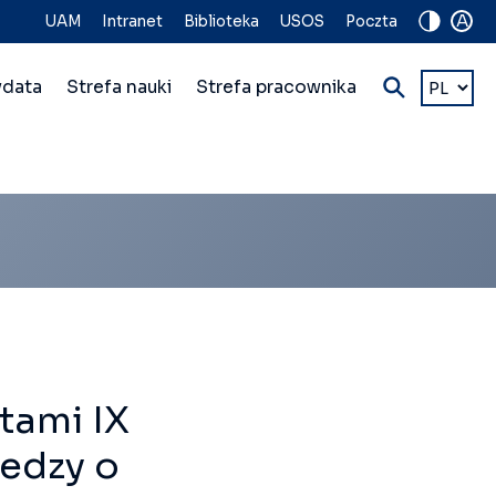
A
UAM
Intranet
Biblioteka
USOS
Poczta
Wybierz
ydata
Strefa nauki
Strefa pracownika
język
tami IX
edzy o