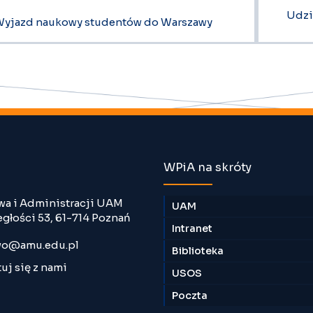
Udzi
yjazd naukowy studentów do Warszawy
WPiA na skróty
wa i Administracji UAM
UAM
egłości 53, 61-714 Poznań
Intranet
o@amu.edu.pl
Biblioteka
uj się z nami
USOS
Poczta