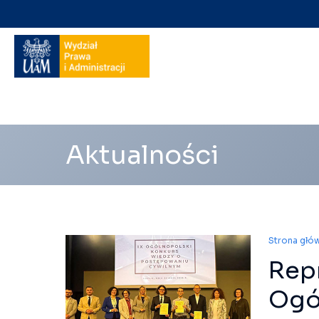
Nawigacja
na
skróty
Aktualności
Strona głó
Repr
Ogó