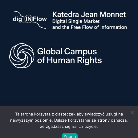
Ta strona korzysta z ciasteczek aby świadczyć usługi na
© 2026 Uniwersytet im. Adama Mickiewicza w Poznaniu, Wydział
najwyższym poziomie. Dalsze korzystanie ze strony oznacza,
Prawa i Administracji •
Polityka prywatności
•
Deklaracja
dostępności
że zgadzasz się na ich użycie.
Realizacja:
FYD STUDIO
Zgoda