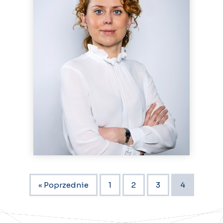
« Poprzednie
1
2
3
4