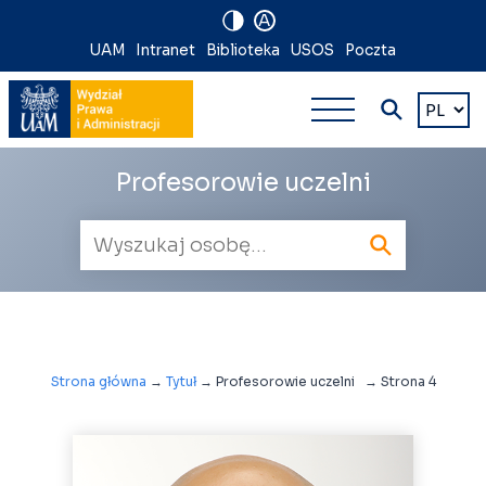
A
Nawigacja
UAM
Intranet
Biblioteka
USOS
Poczta
Nawigacj
na
Wybierz
język
główna
skróty
wielopoz
Profesorowie uczelni
Wyszukiwarka
pracowników
Strona główna
→
Tytuł
→
Profesorowie uczelni
→
Strona 4