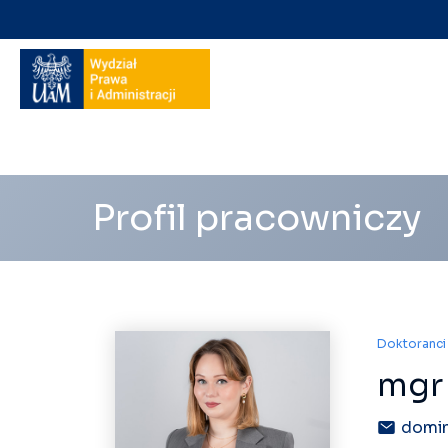
Nawigacja
na
skróty
Profil pracowniczy
Doktoranci
mgr 
domin