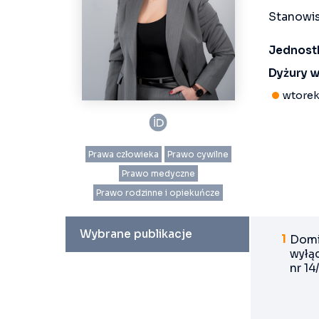
Stanowis
Jednost
Dyżury w
wtorek
Prawa człowieka
Prawo cywilne
Prawo medyczne
Prawo rodzinne i opiekuńcze
Wybrane publikacje
Domi
wyłą
nr 14