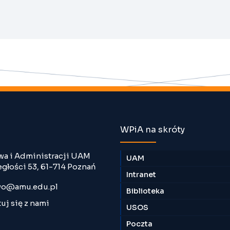
WPiA na skróty
wa i Administracji UAM
UAM
egłości 53, 61-714 Poznań
Intranet
o@amu.edu.pl
Biblioteka
uj się z nami
USOS
Poczta