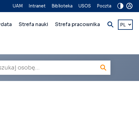
A
UAM
Intranet
Biblioteka
USOS
Poczta
Wybierz
ydata
Strefa nauki
Strefa pracownika
język
kiwarka
owników