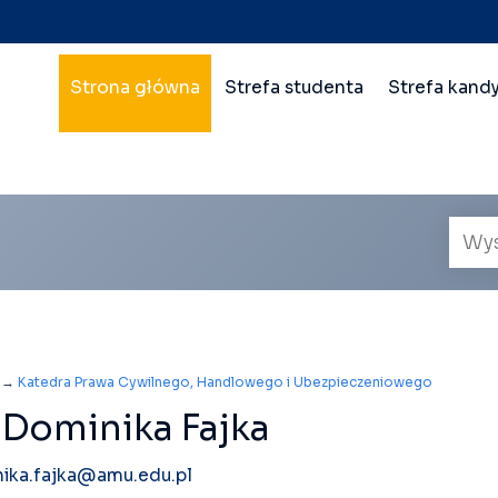
Nawigacja
Strona główna
Strefa studenta
Strefa kand
główna
wielopoziomowa
Wyszu
prac
→
Katedra Prawa Cywilnego, Handlowego i Ubezpieczeniowego
Dominika Fajka
ika.fajka@amu.edu.pl