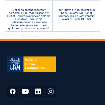
Publiczna obrona rozprawy
Prof. Lucyna Staniszewska, dr
doktorskiej Pani mgr Aleksandry
Kamil Łakomy i dr Michał
Hyli pt. „Zrównoważone udzielanie
Krotoszyński na konferencji z
kredytów – ingerencja
okazji 70-lecia INP PAN
publicznoprawna w wolność
działalności gospodarczej na
rynku kredytów konsumenckich”