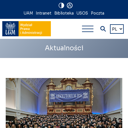
A
Nawigacja
UAM
Intranet
Biblioteka
USOS
Poczta
Nawigacj
na
Wybierz
język
główna
skróty
wielopoz
Aktualności