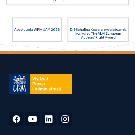
Absolutoria WPiA UAM 2026
Dr Michalina Kowala zwyciężczynią
konkursu The ALAI European
Authors’ Right Award