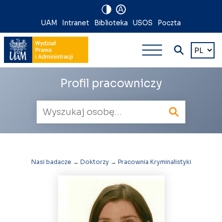
A
Nawigacja
UAM
Intranet
Biblioteka
USOS
Poczta
Nawigacj
na
Wybierz
język
główna
skróty
wielopoz
Profil pracowniczy
Wyszukiwarka
pracowników
Nasi badacze
→
Doktorzy
→
Pracownia Kryminalistyki