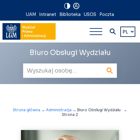
A
Nawigacja
UAM
Intranet
Biblioteka
USOS
Poczta
Nawigacj
na
Wybierz
język
główna
skróty
wielopoz
Biuro Obsługi Wydziału
Wyszukiwarka
pracowników
Strona główna
→
Administracja
→
Biuro Obsługi Wydziału
→
Strona 2