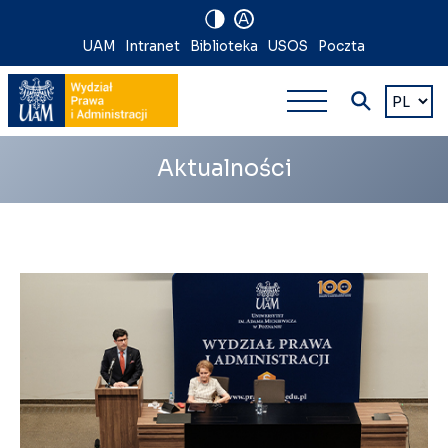
A
Nawigacja
UAM
Intranet
Biblioteka
USOS
Poczta
Nawigacj
na
Wybierz
język
główna
skróty
wielopoz
Aktualności