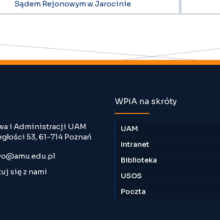
Sądem Rejonowym w Jarocinie
WPiA na skróty
wa i Administracji UAM
UAM
egłości 53, 61-714 Poznań
Intranet
o@amu.edu.pl
Biblioteka
uj się z nami
USOS
Poczta