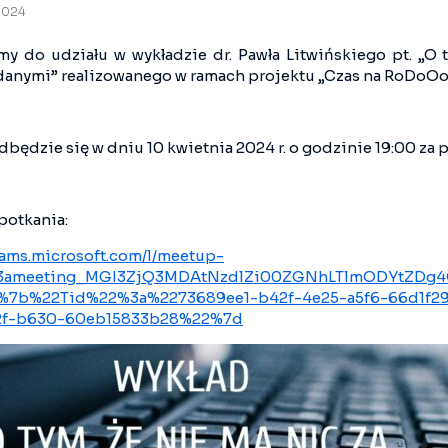
 2024
my do udziału w wykładzie dr. Pawła Litwińskiego pt. „O t
danymi” realizowanego w ramach projektu „Czas na RoDoOo
będzie się w dniu 10 kwietnia 2024 r. o godzinie 19:00 z
potkania:
teams.microsoft.com/l/meetup-
%3ameeting_MGI3ZjQ3MDAtNzdlZi00ZGNhLTlmODYtZDg4
=%7b%22Tid%22%3a%2273689ee1-b42f-4e25-a5f6-66d1f
2f-b630-60eb15833b28%22%7d