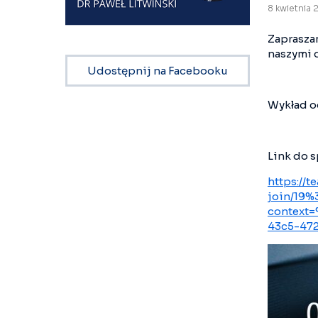
8 kwietnia
Zaprasza
naszymi 
Udostępnij na Facebooku
Wykład od
Link do s
https://
join/19
context
43c5-47