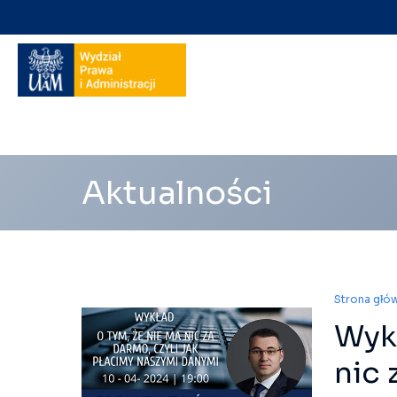
Nawigacja
na
skróty
Aktualności
Strona głó
Wykł
nic 