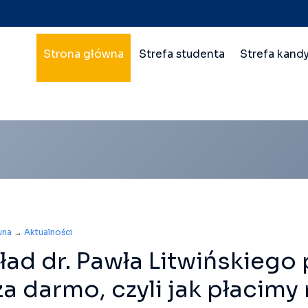
Nawigacja
Strona główna
Strefa studenta
Strefa kand
główna
wielopoziomowa
wna
→
Aktualności
ad dr. Pawła Litwińskiego p
za darmo, czyli jak płacim