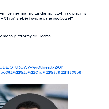
ym, że nie ma nic za darmo, czyli jak płacimy
 – Chroń siebie i swoje dane osobowe!”
a pomocą platformy MS Teams.
ODEzOTU3OWYy%40thread.v2/0?
29bc092%22%2c%22Oid%22%3a%22f1f508c8-