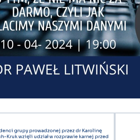
denci grupy prowadzonej przez dr Karolinę
ch-Kruk wzięli udział w rozprawie karnej przed