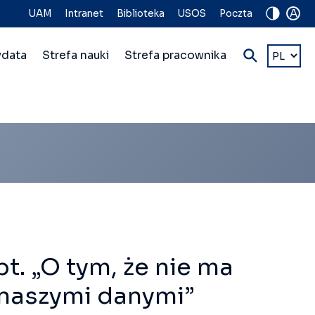
A
UAM
Intranet
Biblioteka
USOS
Poczta
Wybierz
ydata
Strefa nauki
Strefa pracownika
język
t. „O tym, że nie ma
y naszymi danymi”