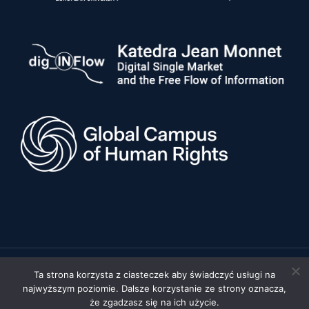
Ta strona korzysta z ciasteczek aby świadczyć usługi na
© 2026 Uniwersytet im. Adama Mickiewicza w Poznaniu, Wydział
najwyższym poziomie. Dalsze korzystanie ze strony oznacza,
Prawa i Administracji •
Polityka prywatności
•
Deklaracja
dostępności
że zgadzasz się na ich użycie.