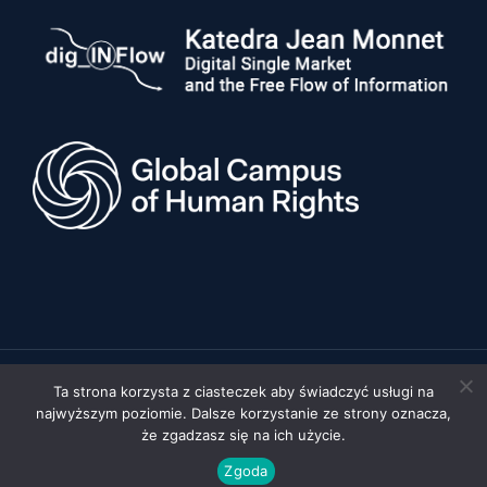
Ta strona korzysta z ciasteczek aby świadczyć usługi na
© 2026 Uniwersytet im. Adama Mickiewicza w Poznaniu, Wydział
najwyższym poziomie. Dalsze korzystanie ze strony oznacza,
Prawa i Administracji •
Polityka prywatności
•
Deklaracja
dostępności
że zgadzasz się na ich użycie.
Realizacja:
FYD STUDIO
Zgoda