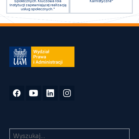
Społecznych. Kluczowa rola
Karnistyczne”
instytucji zapewniającej realizację
usług społecznych."
Wyszukiwarka