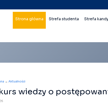
Nawigacja
Strona główna
Strefa studenta
Strefa kand
główna
wielopoziomowa
wna
→
Aktualności
kurs wiedzy o postępowan
26