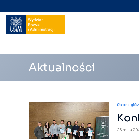
Nawigacja
na
skróty
Aktualności
Strona głó
Kon
25 maja 20