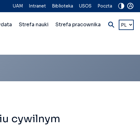
A
UAM
Intranet
Biblioteka
USOS
Poczta
Wybierz
ydata
Strefa nauki
Strefa pracownika
język
iu cywilnym