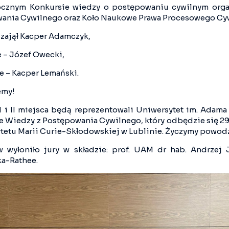
cznym Konkursie wiedzy o postępowaniu cywilnym orga
ania Cywilnego oraz Koło Naukowe Prawa Procesowego C
 zajął Kacper Adamczyk,
e – Józef Owecki,
ce – Kacper Lemański.
emy!
 I i II miejsca będą reprezentowali Uniwersytet im. Ada
 Wiedzy z Postępowania Cywilnego, który odbędzie się 29 
tetu Marii Curie-Skłodowskiej w Lublinie. Życzymy powod
w wyłoniło jury w składzie: prof. UAM dr hab. Andrzej 
ka-Rathee.