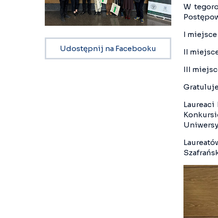
W tegoro
Postępow
I miejsce
Udostępnij na Facebooku
II miejsc
III miejs
Gratuluj
Laureaci
Konkursie
Uniwersy
Laureató
Szafrańs