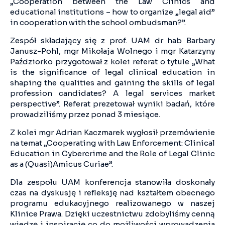
„Cooperation between the Law Clinics and
educational institutions – how to organize „legal aid”
in cooperation with the school ombudsman?”.
Zespół składający się z prof. UAM dr hab Barbary
Janusz-Pohl, mgr Mikołaja Wolnego i mgr Katarzyny
Paździorko przygotował z kolei referat o tytule „What
is the significance of legal clinical education in
shaping the qualities and gaining the skills of legal
profession candidates? A legal services market
perspective”. Referat prezetował wyniki badań, które
prowadziliśmy przez ponad 3 miesiące.
Z kolei mgr Adrian Kaczmarek wygłosił przemówienie
na temat „Cooperating with Law Enforcement: Clinical
Education in Cybercrime and the Role of Legal Clinic
as a (Quasi)Amicus Curiae”.
Dla zespołu UAM konferencja stanowiła doskonały
czas na dyskusję i refleksję nad kształtem obecnego
programu edukacyjnego realizowanego w naszej
Klinice Prawa. Dzięki uczestnictwu zdobyliśmy cenną
wiedzę i inspirację co do możliwości wprowadzenia