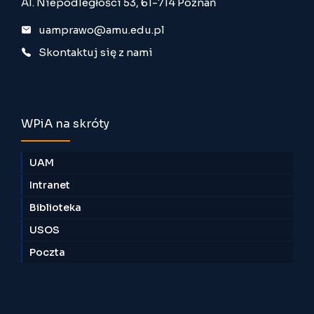
Al. Niepodległości 53, 61-714 Poznań
uamprawo@amu.edu.pl
Skontaktuj się z nami
WPiA na skróty
UAM
Intranet
Biblioteka
USOS
Poczta