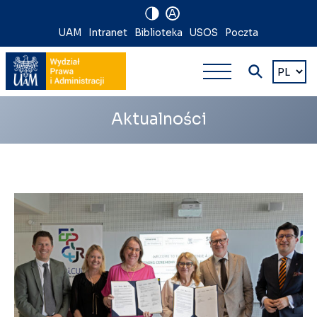
A
Nawigacja
UAM
Intranet
Biblioteka
USOS
Poczta
Nawigacj
na
Wybierz
język
główna
skróty
wielopoz
Aktualności