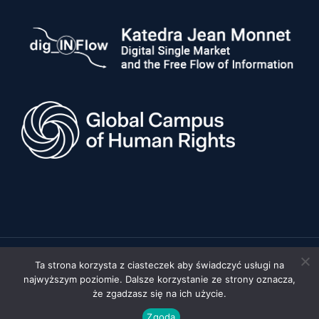
Ta strona korzysta z ciasteczek aby świadczyć usługi na
© 2026 Uniwersytet im. Adama Mickiewicza w Poznaniu, Wydział
najwyższym poziomie. Dalsze korzystanie ze strony oznacza,
Prawa i Administracji •
Polityka prywatności
•
Deklaracja
dostępności
że zgadzasz się na ich użycie.
Realizacja:
FYD STUDIO
Zgoda