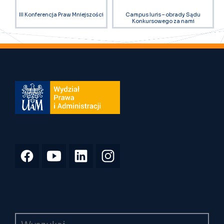
III Konferencja Praw Mniejszości
Campus Iuris – obrady Sądu
Konkursowego za nami
Wyszukiwarka