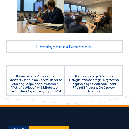
Udostępnij na Facebooku
II Świąteczna Zbiórka dla
Publikacja mgr. Weroniki
Stowarzyszenia na Rzecz Dzieci ze
Dzięgielewskiej i mgr. Wojciecha
Złożoną Niepełnosprawnością
Rzepińskiego z Zakładu Teorii i
"Potrafię Więcej" w Bibliotekach
Filozofii Prawa w De Gruyter
Jednostek Organizacyjnych UAM
Mouton