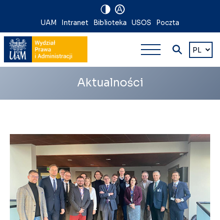
A
Nawigacja
UAM
Intranet
Biblioteka
USOS
Poczta
Nawigacj
na
Wybierz
język
główna
skróty
wielopoz
Aktualności