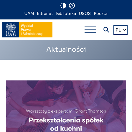
A
Nawigacja
UAM
Intranet
Biblioteka
USOS
Poczta
Nawigacj
na
Wybierz
język
główna
skróty
wielopoz
Aktualności