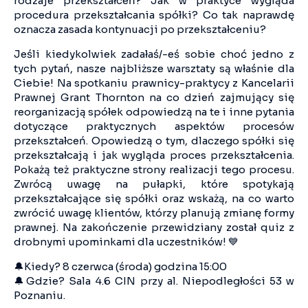
rodzaje przekształceń? Jak w praktyce wygląda
procedura przekształcania spółki? Co tak naprawdę
oznacza zasada kontynuacji po przekształceniu?
Jeśli kiedykolwiek zadałaś/-eś sobie choć jedno z
tych pytań, nasze najbliższe warsztaty są właśnie dla
Ciebie! Na spotkaniu prawnicy-praktycy z Kancelarii
Prawnej Grant Thornton na co dzień zajmujący się
reorganizacją spółek odpowiedzą na te i inne pytania
dotyczące praktycznych aspektów procesów
przekształceń. Opowiedzą o tym, dlaczego spółki się
przekształcają i jak wygląda proces przekształcenia.
Pokażą też praktyczne strony realizacji tego procesu.
Zwrócą uwagę na pułapki, które spotykają
przekształcające się spółki oraz wskażą, na co warto
zwrócić uwagę klientów, którzy planują zmianę formy
prawnej. Na zakończenie przewidziany został quiz z
drobnymi upominkami dla uczestników! 💙
🔔Kiedy? 8 czerwca (środa) godzina 15:00
🔔Gdzie? Sala 4.6 CIN przy al. Niepodległości 53 w
Poznaniu.