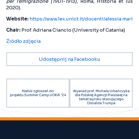
per l’emigrazione (1901-1913)
, Roma, Historia et Ius
2020).
Website:
https://www.lex.unict.it/docenti/alessia.maria
Chair:
Prof. Adriana Ciancio (University of Catania)
Źródło zdjęcia
Udostępnij na Facebooku
Nabór zgłoszeń do
Wywiad prof. Michała Urbańczyka
projektu Summer Camp UOKiK ’24
dla Polskiej Agencji Prasowej na
temat wyroku skazującego
Donalda Trumpa