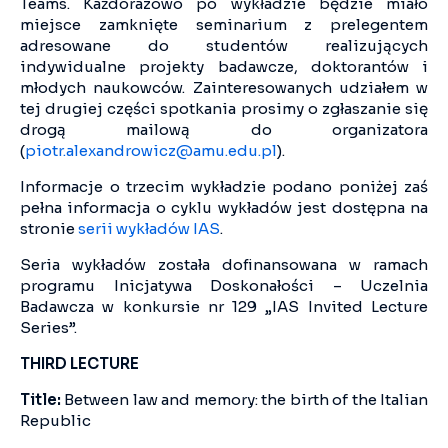
Teams. Każdorazowo po wykładzie będzie miało
miejsce zamknięte seminarium z prelegentem
adresowane do studentów realizujących
indywidualne projekty badawcze, doktorantów i
młodych naukowców. Zainteresowanych udziałem w
tej drugiej części spotkania prosimy o zgłaszanie się
drogą mailową do organizatora
(
piotr.alexandrowicz@amu.edu.pl
).
Informacje o trzecim wykładzie podano poniżej zaś
pełna informacja o cyklu wykładów jest dostępna na
stronie
serii wykładów IAS
.
Seria wykładów została dofinansowana w ramach
programu Inicjatywa Doskonałości – Uczelnia
Badawcza w konkursie nr 129 „IAS Invited Lecture
Series”.
THIRD LECTURE
Title:
Between law and memory: the birth of the Italian
Republic