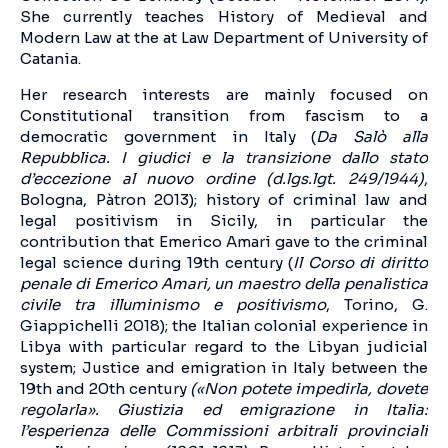
She currently teaches History of Medieval and
Modern Law at the at Law Department of University of
Catania.
Her research interests are mainly focused on
Constitutional transition from fascism to a
democratic government in Italy (
Da Salò alla
Repubblica. I giudici e la transizione dallo stato
d’eccezione al nuovo ordine (d.lgs.lgt. 249/1944)
,
Bologna, Pàtron 2013); history of criminal law and
legal positivism in Sicily, in particular the
contribution that Emerico Amari gave to the criminal
legal science during 19th century (
Il Corso di diritto
penale di Emerico Amari, un maestro della penalistica
civile tra illuminismo e positivismo
, Torino, G.
Giappichelli 2018); the Italian colonial experience in
Libya with particular regard to the Libyan judicial
system; Justice and emigration in Italy between the
19th and 20th century
(«Non potete impedirla, dovete
regolarla». Giustizia ed emigrazione in Italia:
l’esperienza delle Commissioni arbitrali provinciali