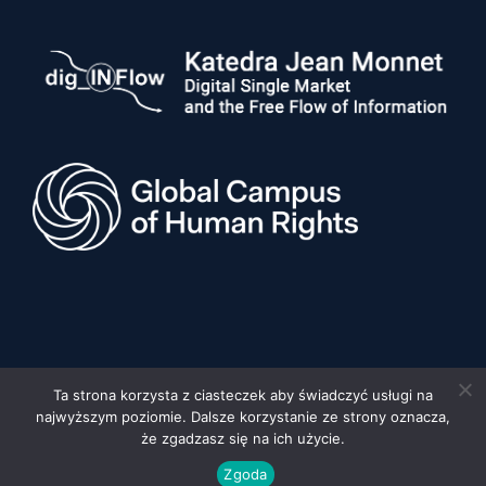
Ta strona korzysta z ciasteczek aby świadczyć usługi na
najwyższym poziomie. Dalsze korzystanie ze strony oznacza,
© 2026 Uniwersytet im. Adama Mickiewicza w Poznaniu, Wydział
Prawa i Administracji •
Privacy policy
•
Deklaracja dostępności
że zgadzasz się na ich użycie.
Built by:
FYD STUDIO
Zgoda