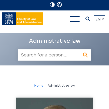
A
Navigation
Main
Choose
shortcuts
a
multi-
languag
level
Administrative law
navigatio
Employee
search
Home
→
Administrative law