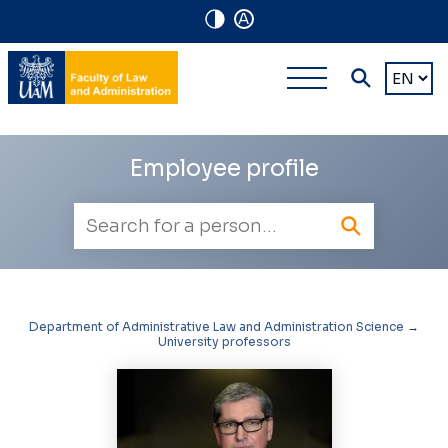
A
Navigation
Main
Choose
shortcuts
a
multi-
languag
level
Employee profile
navigatio
Employee
search
Department of Administrative Law and Administration Science
→
University professors