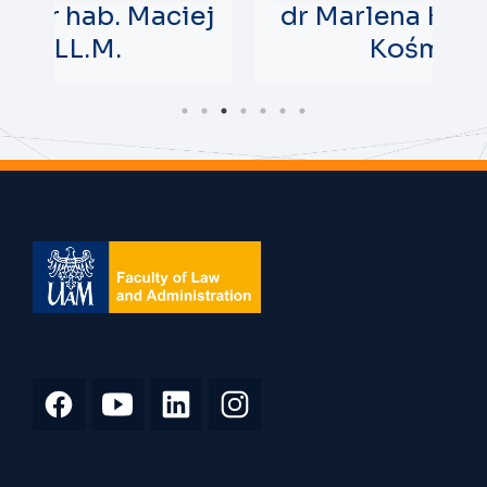
ej
dr Marlena Kruszyńska-
m
Kośmicka