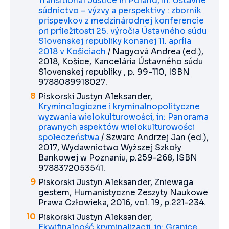
Transitional Justice in Poland, in: Ústavné
súdnictvo – výzvy a perspektívy : zborník
príspevkov z medzinárodnej konferencie
pri príležitosti 25. výročia Ústavného súdu
Slovenskej republiky konanej 11. apríla
2018 v Košiciach
/ Nagyová Andrea (ed.),
2018, Košice, Kancelária Ústavného súdu
Slovenskej republiky , p. 99-110, ISBN
9788089918027.
Piskorski Justyn Aleksander,
Kryminologiczne i kryminalnopolityczne
wyzwania wielokulturowości, in: Panorama
prawnych aspektów wielokulturowości
społeczeństwa
/ Szwarc Andrzej Jan (ed.),
2017, Wydawnictwo Wyższej Szkoły
Bankowej w Poznaniu, p.259-268, ISBN
9788372053541.
Piskorski Justyn Aleksander, Zniewaga
gestem, Humanistyczne Zeszyty Naukowe
Prawa Człowieka, 2016, vol. 19, p.221-234.
Piskorski Justyn Aleksander,
Ekwifinalność kryminalizacji, in: Granice