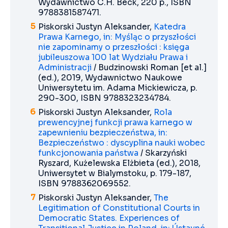
Wydawnictwo C.H. Beck, 220 p., ISBN
9788381587471.
Piskorski Justyn Aleksander,
Katedra
Prawa Karnego, in: Myśląc o przyszłości
nie zapominamy o przeszłości : księga
jubileuszowa 100 lat Wydziału Prawa i
Administracji
/ Budzinowski Roman [et al.]
(ed.), 2019, Wydawnictwo Naukowe
Uniwersytetu im. Adama Mickiewicza, p.
290-300, ISBN 9788323234784.
Piskorski Justyn Aleksander,
Rola
prewencyjnej funkcji prawa karnego w
zapewnieniu bezpieczeństwa, in:
Bezpieczeństwo : dyscyplina nauki wobec
funkcjonowania państwa
/ Skarzyński
Ryszard, Kużelewska Elżbieta (ed.), 2018,
Uniwersytet w Bialymstoku, p. 179-187,
ISBN 9788362069552.
Piskorski Justyn Aleksander,
The
Legitimation of Constitutional Courts in
Democratic States. Experiences of