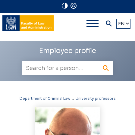
A
Navigation
Main
Choose
shortcuts
a
multi-
languag
level
Employee profile
navigatio
Employee
search
Department of Criminal Law
→
University professors