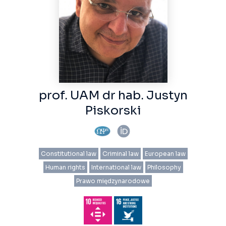
prof. UAM dr hab. Justyn
Piskorski
Constitutional law
Criminal law
European law
Human rights
International law
Philosophy
Prawo międzynarodowe