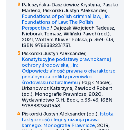
Paluszyńska-Daszkiewicz Krystyna, Paszko
Marlena, Piskorski Justyn Aleksander,
Foundations of polish criminal law, , in:
Foundations of Law: The Polish
Perspective
/ Dajczak Wojciech Tadeusz,
Nieborak Tomasz, Wiliński Paweł (red.),
2021, Wolters Kluwer Polska, p. 369-413,
ISBN 9788382231731.
Piskorski Justyn Aleksander,
Konstytucyjne podstawy prawnokarnej
ochrony środowiska, , in:
Odpowiedzialność prawna o charakterze
penalnym za delikty przeciwko
środowisku naturalnemu
/ Pająk Maciej,
Urbanowicz Katarzyna, Zawłocki Robert
(ed.), Monografie Prawnicze, 2020,
Wydawnictwo C.H. Beck, p.33-43, ISBN
9788382350548.
Piskorski Justyn Aleksander (ed.),
Istota,
faktyczność i legitymizacja prawa
karnego: Monografie Prawnicze
, 2019,