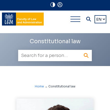
A
Navigation
Main
Choose
shortcuts
a
multi-
languag
level
Constitutional law
navigatio
Employee
search
Home
→
Constitutional law