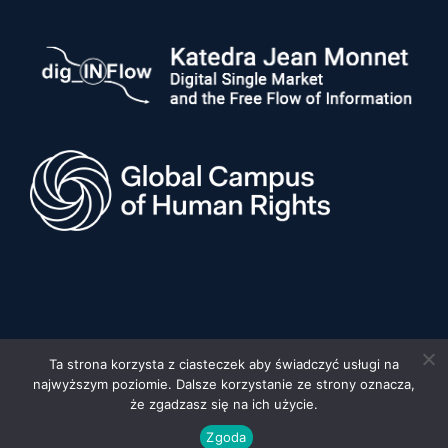
Ta strona korzysta z ciasteczek aby świadczyć usługi na
najwyższym poziomie. Dalsze korzystanie ze strony oznacza,
© 2026 Uniwersytet im. Adama Mickiewicza w Poznaniu, Wydział
Prawa i Administracji •
Privacy policy
•
Deklaracja dostępności
że zgadzasz się na ich użycie.
Built by:
FYD STUDIO
Zgoda