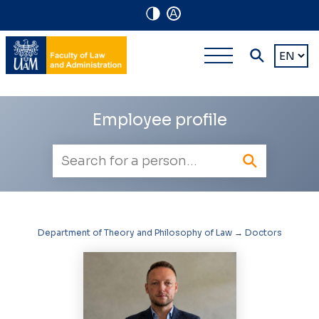
A
Navigation
Main
Choose
shortcuts
a
multi-
languag
level
Employee profile
navigatio
Employee
search
Department of Theory and Philosophy of Law
→
Doctors