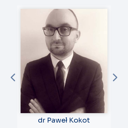
dr Paweł Kokot
d