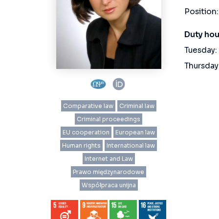
Position:
Duty hou
Tuesday:
Thursday
Comparative law
Criminal law
Criminal proceedings
EU cooperation
European law
Human rights
International law
Internet and Law
Prawo międzynarodowe
Współpraca unijna