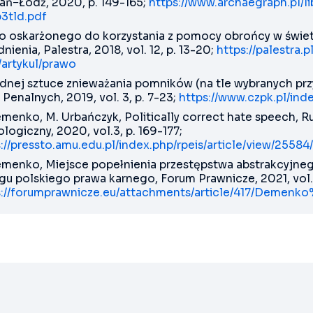
ań−Łódź, 2020, p. 149-165;
https://www.archaegraph.pl/
3tld.pdf
o oskarżonego do korzystania z pomocy obrońcy w świet
nienia, Palestra, 2018, vol. 12, p. 13-20;
https://palestra.
/artykul/prawo
udnej sztuce znieważania pomników (na tle wybranych p
Penalnych, 2019, vol. 3, p. 7-23;
https://www.czpk.pl/ind
menko, M. Urbańczyk, Politically correct hate speech, R
logiczny, 2020, vol.3, p. 169-177;
://pressto.amu.edu.pl/index.php/rpeis/article/view/2558
emenko, Miejsce popełnienia przestępstwa abstrakcyjneg
gu polskiego prawa karnego, Forum Prawnicze, 2021, vol. 1
s://forumprawnicze.eu/attachments/article/417/Demenk