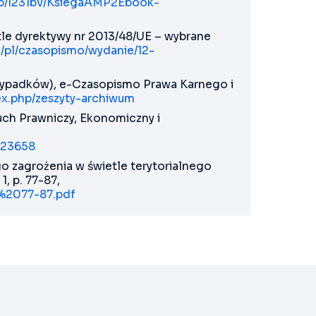
lib/l231bv/KsiegaAMP2Ebook-
le dyrektywy nr 2013/48/UE – wybrane
pl/pl/czasopismo/wydanie/12-
rzypadków), e-Czasopismo Prawa Karnego i
ex.php/zeszyty-archiwum
uch Prawniczy, Ekonomiczny i
4/23658
o zagrożenia w świetle terytorialnego
, p. 77-87,
o%2077-87.pdf