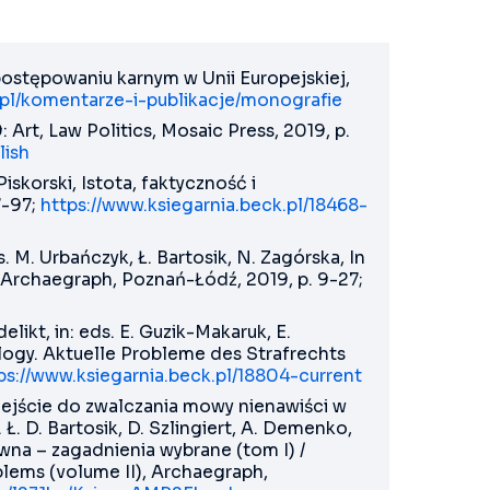
stępowaniu karnym w Unii Europejskiej,
ex.pl/komentarze-i-publikacje/monografie
 Art, Law Politics, Mosaic Press, 2019, p.
lish
skorski, Istota, faktyczność i
7-97;
https://www.ksiegarnia.beck.pl/18468-
 M. Urbańczyk, Ł. Bartosik, N. Zagórska, In
 Archaegraph, Poznań-Łódź, 2019, p. 9-27;
ikt, in: eds. E. Guzik-Makaruk, E.
logy. Aktuelle Probleme des Strafrechts
ps://www.ksiegarnia.beck.pl/18804-current
ejście do zwalczania mowy nienawiści w
. D. Bartosik, D. Szlingiert, A. Demenko,
wna – zagadnienia wybrane (tom I) /
blems (volume II), Archaegraph,