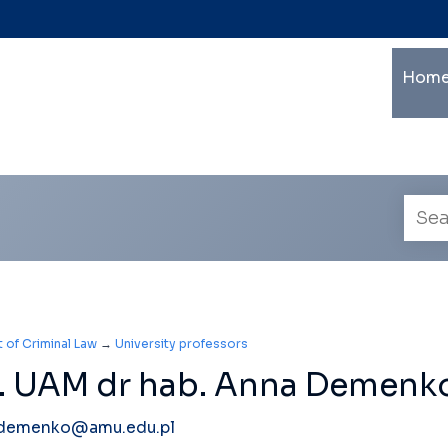
Ma
Home
mu
le
na
Empl
searc
 of Criminal Law
→
University professors
. UAM dr hab. Anna Demenk
.demenko@amu.edu.pl