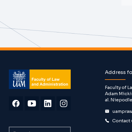
Address f
Faculty of 
Adam Mickie
al. Niepodle
uampraw
Contact 
Search