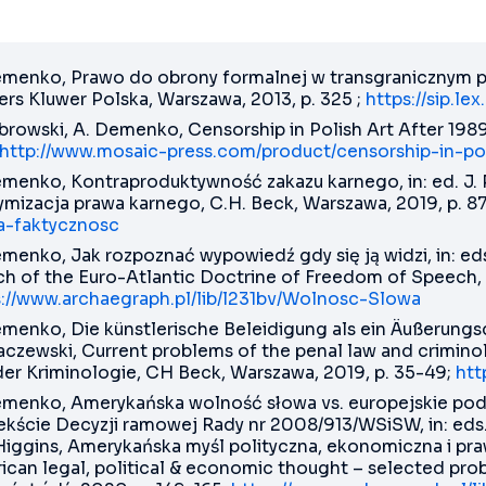
emenko, Prawo do obrony formalnej w transgranicznym po
rs Kluwer Polska, Warszawa, 2013, p. 325 ;
https://sip.l
browski, A. Demenko, Censorship in Polish Art After 1989:
http://www.mosaic-press.com/product/censorship-in-po
menko, Kontraproduktywność zakazu karnego, in: ed. J. Pi
ymizacja prawa karnego, C.H. Beck, Warszawa, 2019, p. 8
ta-faktycznosc
menko, Jak rozpoznać wypowiedź gdy się ją widzi, in: eds.
ch of the Euro-Atlantic Doctrine of Freedom of Speech,
s://www.archaegraph.pl/lib/l231bv/Wolnosc-Slowa
menko, Die künstlerische Beleidigung als ein Äußerungsdel
aczewski, Current problems of the penal law and crimino
der Kriminologie, CH Beck, Warszawa, 2019, p. 35-49;
htt
emenko, Amerykańska wolność słowa vs. europejskie pod
kście Decyzji ramowej Rady nr 2008/913/WSiSW, in: eds. Ł
 Higgins, Amerykańska myśl polityczna, ekonomiczna i pra
can legal, political & economic thought – selected pro