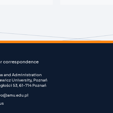
or correspondence
Law and Administration
wicz University, Poznań
głości 53, 61-714 Poznań
o@amu.edu.pl
us