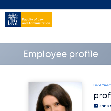
Navigation
shortcuts
Employee profile
Department
prof
anna