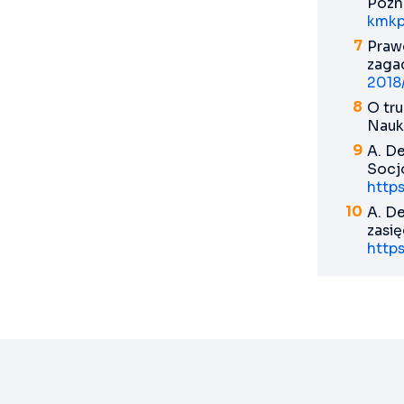
Pozn
kmkp
Praw
zagad
2018
O tr
Nauk 
A. De
Socjo
https
A. D
zasię
http