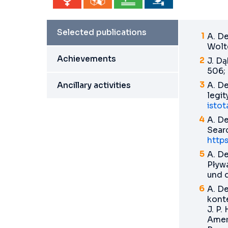
Selected publications
A. D
Wolte
Achievements
J. Dą
506;
Ancillary activities
A. De
legit
isto
A. De
Sear
http
A. De
Pływ
und 
A. D
konte
J. P.
Ameri