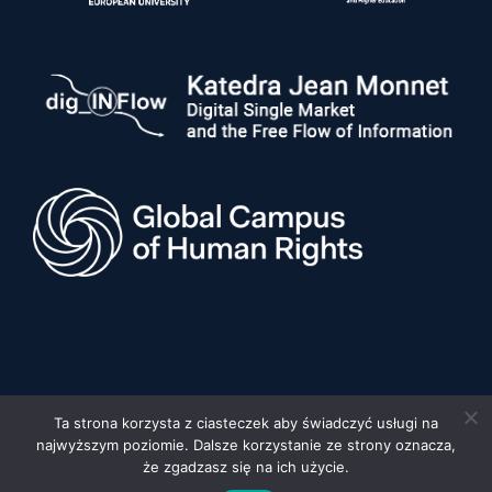
Ta strona korzysta z ciasteczek aby świadczyć usługi na
najwyższym poziomie. Dalsze korzystanie ze strony oznacza,
© 2026 Uniwersytet im. Adama Mickiewicza w Poznaniu, Wydział
Prawa i Administracji •
Privacy policy
•
Deklaracja dostępności
że zgadzasz się na ich użycie.
Built by:
FYD STUDIO