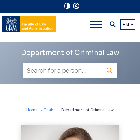
A
Navigation
Main
Choose
shortcuts
a
multi-
languag
level
Department of Criminal Law
navigatio
Employee
search
Home
→
Chairs
→
Department of Criminal Law