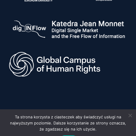
Ta strona korzysta z ciasteczek aby świadczyć usługi na
najwyższym poziomie. Dalsze korzystanie ze strony oznacza,
© 2026 Uniwersytet im. Adama Mickiewicza w Poznaniu, Wydział
Prawa i Administracji •
Privacy policy
•
Deklaracja dostępności
że zgadzasz się na ich użycie.
Built by:
FYD STUDIO