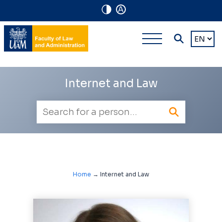
A
Navigation
Main
Choose
shortcuts
a
multi-
languag
level
Internet and Law
navigatio
Employee
search
Home
→
Internet and Law