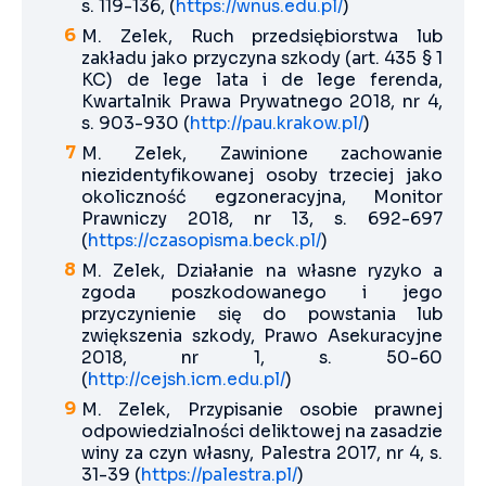
s. 119-136, (
https://wnus.edu.pl/
)
M. Zelek, Ruch przedsiębiorstwa lub
zakładu jako przyczyna szkody (art. 435 § 1
KC) de lege lata i de lege ferenda,
Kwartalnik Prawa Prywatnego 2018, nr 4,
s. 903-930 (
http://pau.krakow.pl/
)
M. Zelek, Zawinione zachowanie
niezidentyfikowanej osoby trzeciej jako
okoliczność egzoneracyjna, Monitor
Prawniczy 2018, nr 13, s. 692-697
(
https://czasopisma.beck.pl/
)
M. Zelek, Działanie na własne ryzyko a
zgoda poszkodowanego i jego
przyczynienie się do powstania lub
zwiększenia szkody, Prawo Asekuracyjne
2018, nr 1, s. 50-60
(
http://cejsh.icm.edu.pl/
)
M. Zelek, Przypisanie osobie prawnej
odpowiedzialności deliktowej na zasadzie
winy za czyn własny, Palestra 2017, nr 4, s.
31-39 (
https://palestra.pl/
)