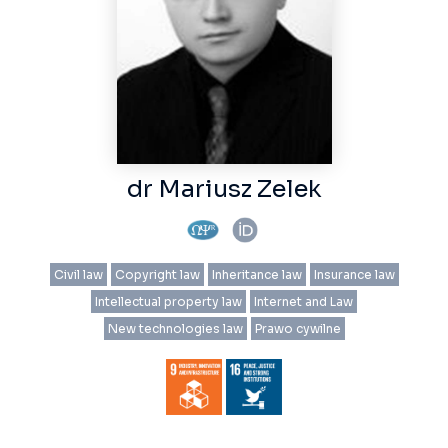
dr Mariusz Zelek
Civil law
Copyright law
Inheritance law
Insurance law
Intellectual property law
Internet and Law
New technologies law
Prawo cywilne