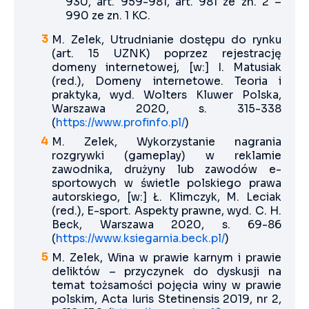
930, art. 959-981, art. 981 ze zn. 2 –
990 ze zn. 1 KC.
M. Zelek, Utrudnianie dostępu do rynku
(art. 15 UZNK) poprzez rejestrację
domeny internetowej, [w:] I. Matusiak
(red.), Domeny internetowe. Teoria i
praktyka, wyd. Wolters Kluwer Polska,
Warszawa 2020, s. 315-338
(
https://www.profinfo.pl/
)
M. Zelek, Wykorzystanie nagrania
rozgrywki (gameplay) w reklamie
zawodnika, drużyny lub zawodów e-
sportowych w świetle polskiego prawa
autorskiego, [w:] Ł. Klimczyk, M. Leciak
(red.), E-sport. Aspekty prawne, wyd. C. H.
Beck, Warszawa 2020, s. 69-86
(
https://www.ksiegarnia.beck.pl/
)
M. Zelek, Wina w prawie karnym i prawie
deliktów – przyczynek do dyskusji na
temat tożsamości pojęcia winy w prawie
polskim, Acta Iuris Stetinensis 2019, nr 2,