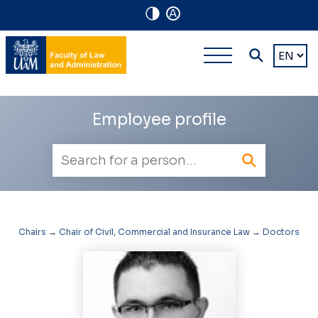
A
Navigation
Main
Choose
shortcuts
a
multi-
languag
level
Employee profile
navigatio
Employee
search
Chairs
→
Chair of Civil, Commercial and Insurance Law
→
Doctors