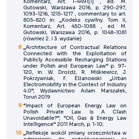
Komentarz, Art. 1-4491[1] , ed. M.
Gutowski, Warszawa 2016, p. 290-297,
1093-1216, 1215-1217 , commentary to art.
805-820 in: „Kodeks cywilny. Tom II,
Komentarz, Art. 450-1088 , ed. M.
Gutowski, Warszawa 2016, p. 1048-1081
(również 2. I 3. wydanie)
„Architecture of Contractual Relations
Connected with the Exploitation of
Publicly Accessible Recharging Stations
under Polish and European Law” p. 97-
120, in: W. Drożdż, R. Miśkiewicz, J.
Pokrzywniak, F. Elżanowski „Urban
Electromobility in the Context of Industry
4.0”, Wydawnictwo Adam Marszałek,
Toruń 2019
“Impact of European Energy Law on
Polish Private Law. Is A Clash
Unavoidable?”, “Oil, Gas & Energy Law
Intelligence” 2011 March, p. 1-10;
„Refleksje wokół zmiany orzecznictwa w