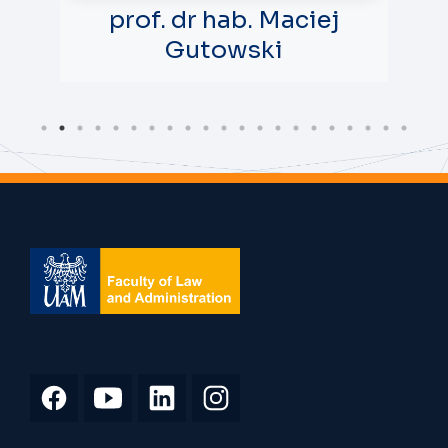
 Maciej
prof. dr hab. Joanna
ki
Haberko
Vice-Dean for Student Affairs