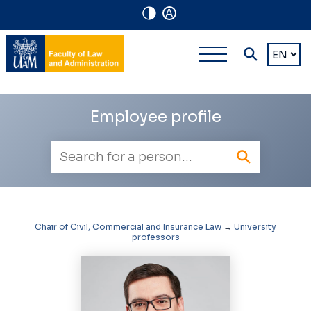
A
Navigation
Main
Choose
shortcuts
a
multi-
languag
level
Employee profile
navigatio
Employee
search
Chair of Civil, Commercial and Insurance Law
→
University
professors