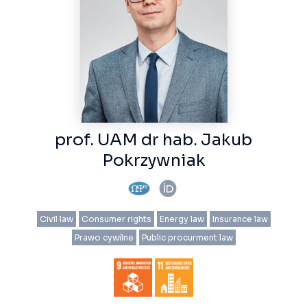
prof. UAM dr hab. Jakub
Pokrzywniak
Civil law
Consumer rights
Energy law
Insurance law
Prawo cywilne
Public procurment law