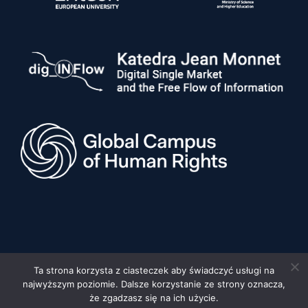
Ta strona korzysta z ciasteczek aby świadczyć usługi na
najwyższym poziomie. Dalsze korzystanie ze strony oznacza,
© 2026 Uniwersytet im. Adama Mickiewicza w Poznaniu, Wydział
Prawa i Administracji •
Privacy policy
•
Deklaracja dostępności
że zgadzasz się na ich użycie.