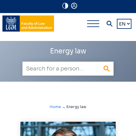
A
Navigation
Main
Choose
shortcuts
a
multi-
languag
level
Energy law
navigatio
Employee
search
Home
→
Energy law