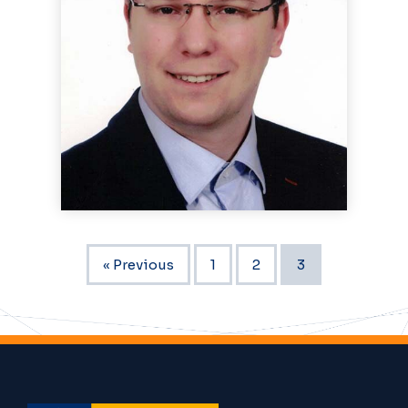
« Previous
1
2
3