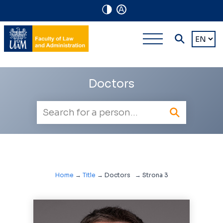
A
Navigation
Main
Choose
shortcuts
a
multi-
languag
level
Doctors
navigatio
Employee
search
Home
→
Title
→
Doctors
→
Strona 3