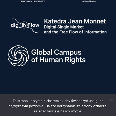
Ta strona korzysta z ciasteczek aby świadczyć usługi na
najwyższym poziomie. Dalsze korzystanie ze strony oznacza,
© 2026 Uniwersytet im. Adama Mickiewicza w Poznaniu, Wydział
Prawa i Administracji •
Privacy policy
•
Deklaracja dostępności
że zgadzasz się na ich użycie.
Built by:
FYD STUDIO