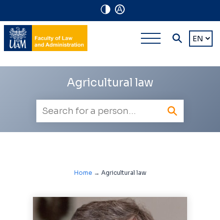
A
Navigation
Main
Choose
shortcuts
a
multi-
languag
level
Agricultural law
navigatio
Employee
search
Home
→
Agricultural law