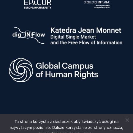
Ta strona korzysta z ciasteczek aby świadczyć usługi na
najwyższym poziomie. Dalsze korzystanie ze strony oznacza,
© 2026 Uniwersytet im. Adama Mickiewicza w Poznaniu, Wydział
Prawa i Administracji •
Privacy policy
•
Deklaracja dostępności