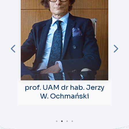
prof. UAM dr hab. Jerzy
p
W. Ochmański