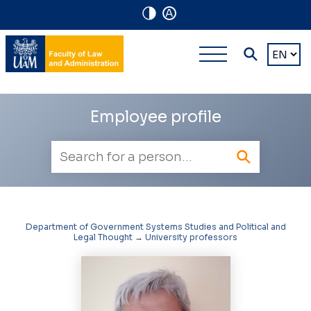
A
Navigation
Main
Choose
shortcuts
a
multi-
languag
level
Employee profile
navigatio
Employee
search
Department of Government Systems Studies and Political and
Legal Thought
→
University professors