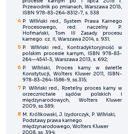
procesie karnym po 1 lipca 2015 r.
Przewodnik po zmianach, Warszawa 2015,
ISBN 978-83-264-8312-7, s. 538
P. Wiliński red., System Prawa Karnego
Procesowego, red. naczelny P.
Hofmański, Tom III Zasady procesu
karnego. cz. II, Warszawa 2014, s. 931;
P. Wiliński red., Kontradyktoryjność w
polskim procesie karnym, ISBN 978-83-
264—4541-5, Warszawa 2013, s. 692;
P. Wiliński, Proces karny w świetle
Konstytucji, Wolters Kluwer 2011, ISBN-
978-83-264-1586-9, ss.315;
P. Wiliński red., Rzetelny proces karny w
orzecznictwie sądów polskich i
międzynarodowych, Wolters Kluwer
2009, ss.389;
M. Królikowski, J. Izydorczyk, P. Wiliński,
Podstawy prawa karnego
międzynarodowego, Wolters Kluwer
2008, ss. 394;