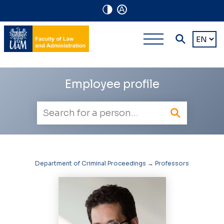
A
Navigation
Main
Choose
shortcuts
a
multi-
languag
level
Employee profile
navigatio
Employee
search
Department of Criminal Proceedings
→
Professors