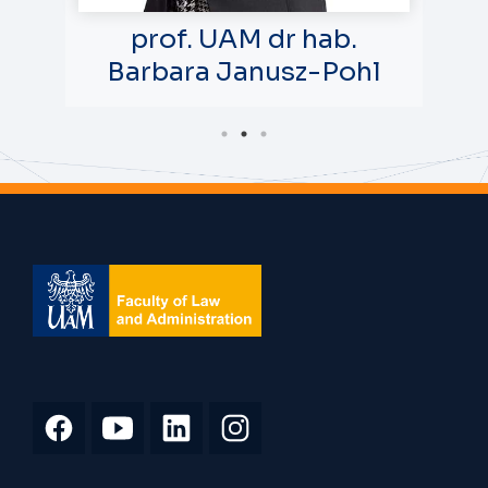
na
prof. UAM dr hab.
Barbara Janusz-Pohl
Vic