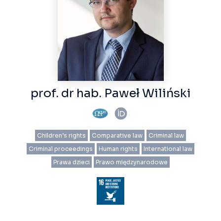
prof. dr hab. Paweł Wiliński
Children’s rights
Comparative law
Criminal law
Criminal proceedings
Human rights
International law
Prawa dzieci
Prawo międzynarodowe