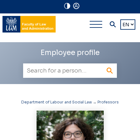
A
Navigation
Main
Choose
shortcuts
a
multi-
languag
level
Employee profile
navigatio
Employee
search
Department of Labour and Social Law
→
Professors