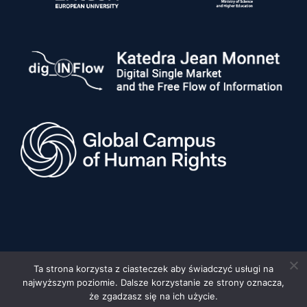
Ta strona korzysta z ciasteczek aby świadczyć usługi na
najwyższym poziomie. Dalsze korzystanie ze strony oznacza,
© 2026 Uniwersytet im. Adama Mickiewicza w Poznaniu, Wydział
Prawa i Administracji •
Privacy policy
•
Deklaracja dostępności
że zgadzasz się na ich użycie.