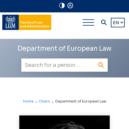
A
Navigation
Main
Choose
shortcuts
a
multi-
languag
level
Department of European Law
navigatio
Employee
search
Home
→
Chairs
→
Department of European Law