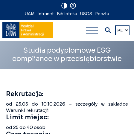
A
Nawigacja
UAM
Intranet
Biblioteka
USOS
Poczta
Nawigacj
na
Wybierz
język
główna
skróty
wielopoz
Studia podyplomowe ESG
compliance w przedsiębiorstwie
Rekrutacja:
od 25.05 do 10.10.2026 – szczegóły w zakładce
Warunki rekrutacji
Limit miejsc:
od 25 do 40 osób