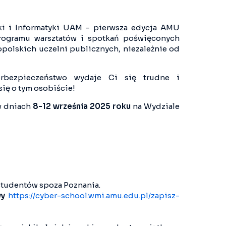
yki i Informatyki UAM – pierwsza edycja AMU
ogramu warsztatów i spotkań poświęconych
polskich uczelni publicznych, niezależnie od
erbezpieczeństwo wydaje Ci się trudne i
ię o tym osobiście!
 w dniach
8-12 września 2025 roku
na Wydziale
tudentów spoza Poznania.
wy
https://cyber-school.wmi.amu.edu.pl/zapisz-