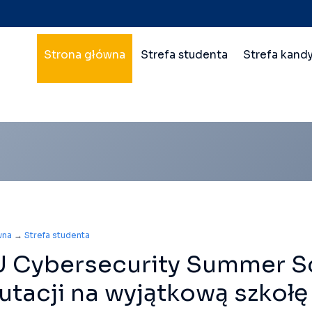
Nawigacja
Strona główna
Strefa studenta
Strefa kand
główna
wielopoziomowa
wna
→
Strefa studenta
 Cybersecurity Summer Sc
utacji na wyjątkową szkołę 