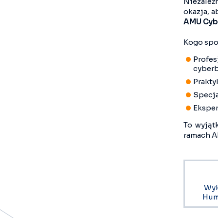
Niezależn
okazja, a
AMU Cyb
Kogo spo
Profes
cyber
Prakty
Specja
Eksper
To wyjąt
ramach A
Wyk
Huma