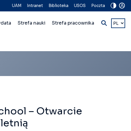
A
UAM
Intranet
Biblioteka
USOS
Poczta
Wybierz
ydata
Strefa nauki
Strefa pracownika
język
hool – Otwarcie
letnią