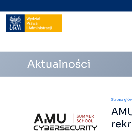
Nawigacja
na
skróty
Aktualności
Strona głó
AMU
rekr