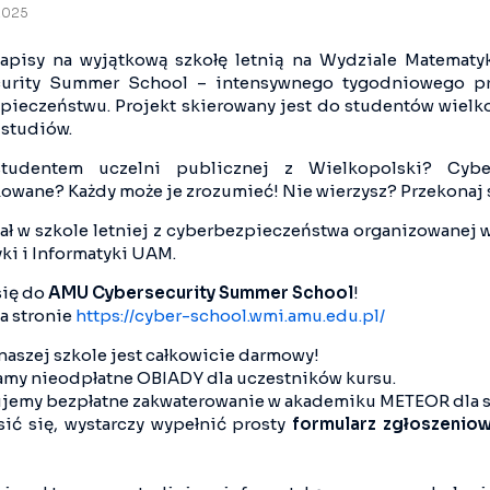
 2025
zapisy na wyjątkową szkołę letnią na Wydziale Matemat
curity Summer School – intensywnego tygodniowego pr
pieczeństwu. Projekt skierowany jest do studentów wielko
 studiów.
studentem uczelni publicznej z Wielkopolski? Cyb
owane? Każdy może je zrozumieć! Nie wierzysz? Przekonaj s
ał w szkole letniej z cyberbezpieczeństwa organizowanej
ki i Informatyki UAM.
się do
AMU Cybersecurity Summer School
!
a stronie
https://cyber-school.wmi.amu.edu.pl/
naszej szkole jest całkowicie darmowy!
my nieodpłatne OBIADY dla uczestników kursu.
jemy bezpłatne zakwaterowanie w akademiku METEOR dla s
sić się, wystarczy wypełnić prosty
formularz zgłoszenio