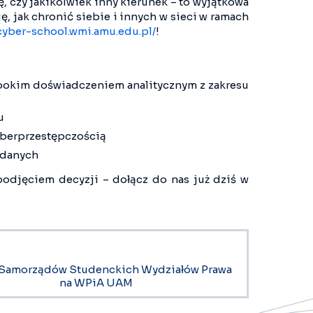
, czy jakikolwiek inny kierunek – to wyjątkowa
, jak chronić siebie i innych w sieci w ramach
/cyber-school.wmi.amu.edu.pl/
!
ębokim doświadczeniem analitycznym z zakresu
u
 cyberprzestępczością
 danych
podjęciem decyzji – dołącz do nas już dziś w
d Samorządów Studenckich Wydziałów Prawa
na WPiA UAM