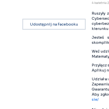
4 kwietnia
Ruszyły 
Cyberse
cyberbez
Udostępnij na Facebooku
kierunku
Jesteś 
skomplik
Weź udzi
Matematy
Przyłącz 
Aplikuj n
Udział w 
Zapewnia
Gwarantu
Aby zgło
sie/