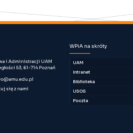
WPiA na skróty
wa i Administracji UAM
UAM
egłości 53, 61-714 Poznań
Intranet
o@amu.edu.pl
Biblioteka
uj się z nami
USOS
Poczta