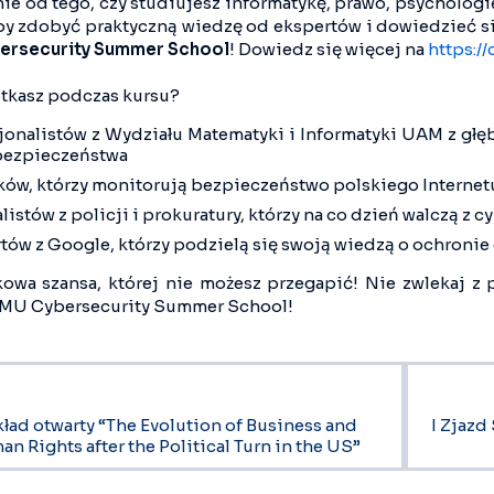
ie od tego, czy studiujesz informatykę, prawo, psychologię
by zdobyć praktyczną wiedzę od ekspertów i dowiedzieć się
ersecurity Summer School
! Dowiedz się więcej na
https:/
tkasz podczas kursu?
jonalistów z Wydziału Matematyki i Informatyki UAM z gł
bezpieczeństwa
ków, którzy monitorują bezpieczeństwo polskiego Internet
listów z policji i prokuratury, którzy na co dzień walczą z
tów z Google, którzy podzielą się swoją wiedzą o ochronie
kowa szansa, której nie możesz przegapić! Nie zwlekaj z 
MU Cybersecurity Summer School!
ład otwarty “The Evolution of Business and
I Zjaz
n Rights after the Political Turn in the US”